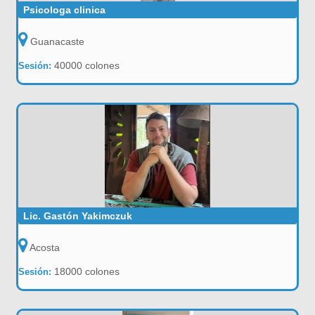
Psicologa clinica
Guanacaste
40000 colones
Sesión:
Lic. Gastón Yakimczuk
Acosta
18000 colones
Sesión: