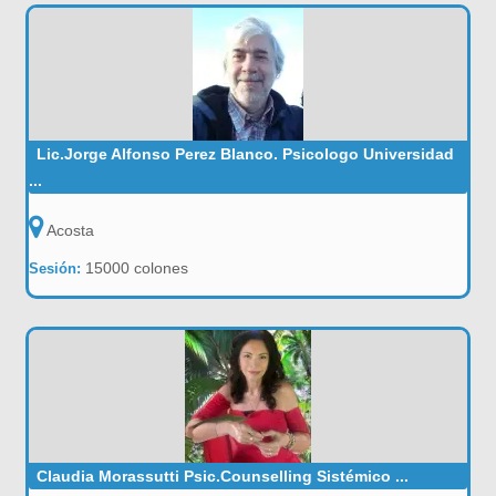
Lic.Jorge Alfonso Perez Blanco. Psicologo Universidad
...
Acosta
15000 colones
Sesión:
Claudia Morassutti Psic.Counselling Sistémico ...