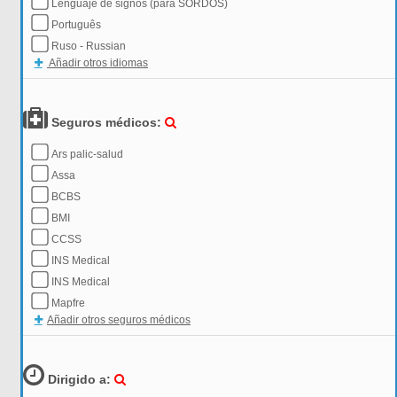
Lenguaje de signos (para SORDOS)
Português
Ruso - Russian
Añadir otros idiomas
Seguros médicos:
Ars palic-salud
Assa
BCBS
BMI
CCSS
INS Medical
INS Medical
Mapfre
Añadir otros seguros médicos
Dirigido a: