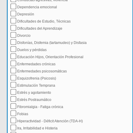
Conductas agresivas, violencia
Dependencia emocional
Depresión
Dificultades de Estudio, Técnicas
Dificultades del Aprendizaje
Divorcio
Disfonías, Disfemia (tartamudeo) y Disfasia
Duelos y pérdidas
Educación Hijos, Orientación Profesional
Enfermedades crónicas
Enfermedades psicosomáticas
Esquizofrenia (Psicosis)
Estimulación Temprana
Estrés y agotamiento
Estrés Postraumático
Fibromialgia - Fatiga crónica
Fobias
Hiperactividad - Déficit Atención (TDA-H)
Ira, Irritabilidad e Histeria