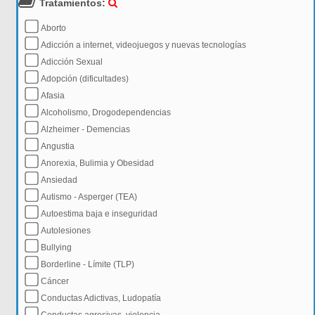
Tratamientos:
Aborto
Adicción a internet, videojuegos y nuevas tecnologías
Adicción Sexual
Adopción (dificultades)
Afasia
Alcoholismo, Drogodependencias
Alzheimer - Demencias
Angustia
Anorexia, Bulimia y Obesidad
Ansiedad
Autismo - Asperger (TEA)
Autoestima baja e inseguridad
Autolesiones
Bullying
Borderline - Límite (TLP)
Cáncer
Conductas Adictivas, Ludopatía