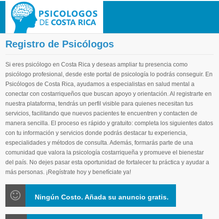
Registro de Psicólogos
Si eres psicólogo en Costa Rica y deseas ampliar tu presencia como
psicólogo profesional, desde este portal de psicología lo podrás conseguir. En
Psicólogos de Costa Rica, ayudamos a especialistas en salud mental a
conectar con costarriqueños que buscan apoyo y orientación. Al registrarte en
nuestra plataforma, tendrás un perfil visible para quienes necesitan tus
servicios, facilitando que nuevos pacientes te encuentren y contacten de
manera sencilla. El proceso es rápido y gratuito: completa los siguientes datos
con tu información y servicios donde podrás destacar tu experiencia,
especialidades y métodos de consulta. Además, formarás parte de una
comunidad que valora la psicología costarriqueña y promueve el bienestar
del país. No dejes pasar esta oportunidad de fortalecer tu práctica y ayudar a
más personas. ¡Regístrate hoy y benefíciate ya!
Ningún Costo. Añada su anuncio gratis.