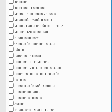
Inhibición
Infertilidad - Esterilidad
Maltrato, negligencia y abusos
Melancolía - Manía (Psicosis)
Miedo a Hablar en Público, Timidez
Mobbing (Acoso laboral)
Neurosis obsesiva
Orientación - Identidad sexual
Pánico
Paranoia (Psicosis)
Problemas de la Memoria
Problemas y disfunciones sexuales
Programas de Psicoestimulación
Psicosis
Rehabilitación Daño Cerebral
Relación de pareja
Relaciones sociales
Suicida
Tabaquismo. Dejar de Fumar