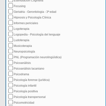
Estimulación Cognitiva
Focusing
Geriatria - Gerontologia - 3ª edad
Hipnosis y Psicología Clínica
Informes periciales
Logoterapia
Logopedia - Psicología del lenguaje
Ludoterapia
Musicoterapia
Neuropsicología
PNL (Programación neurolingüística)
Psicoanálisis
Psicoanálisis lacaniano
Psicodrama
Psicología forense (jurídica)
Psicología infantil
Psicología positiva
Psicología transpersonal
Psicomotricidad