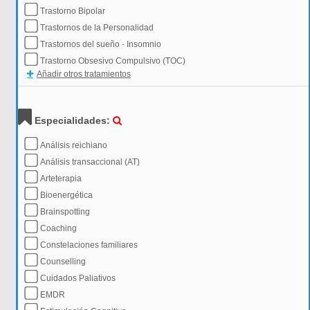
Trastorno Bipolar
Trastornos de la Personalidad
Trastornos del sueño - Insomnio
Trastorno Obsesivo Compulsivo (TOC)
Añadir otros tratamientos
Especialidades:
Análisis reichiano
Análisis transaccional (AT)
Arteterapia
Bioenergética
Brainspotting
Coaching
Constelaciones familiares
Counselling
Cuidados Paliativos
EMDR