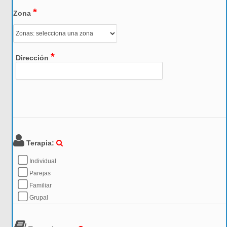
*
Zona
*
Dirección
Terapia:
Individual
Parejas
Familiar
Grupal