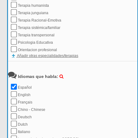
Terapia humanista
Terapia junguiana
Terapia Racional-Emotiva
Terapia sistémica/familiar
Terapia transpersonal
Psicologia Educativa
Orientacion profesional
Añadir otras especialidades/terapias
Idiomas que habla:
Español
English
Français
Chino - Chinese
Deutsch
Dutch
Italiano