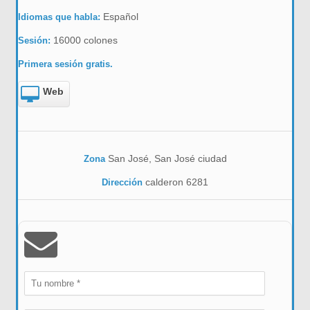
Español
Idiomas que habla:
16000 colones
Sesión:
Primera sesión gratis.
Web
San José, San José ciudad
Zona
calderon 6281
Dirección