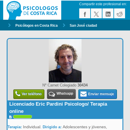
Compartir este profesional en:
Psicólogos en Costa Rica
San José ciudad
Nº Carnet Colegiado
30434
Whatsapp
Ver teléfono
Enviar mensaje
Licenciado Eric Pardini Psicologo/ Terapia
online
Individual.
Adolescentes y jóvenes,
Terapia:
Dirigido a: