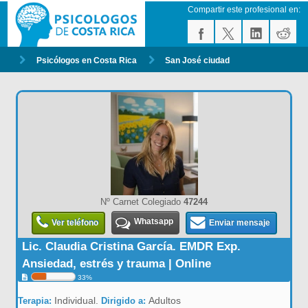
Compartir este profesional en:
Psicólogos en Costa Rica
San José ciudad
Nº Carnet Colegiado
47244
Whatsapp
Ver teléfono
Enviar mensaje
Lic. Claudia Cristina García. EMDR Exp.
Ansiedad, estrés y trauma | Online
33%
Individual.
Adultos
Terapia:
Dirigido a: