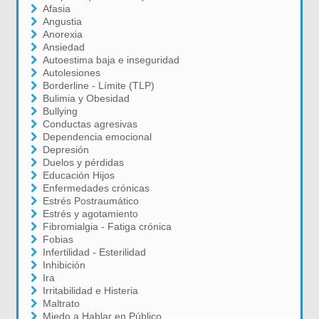
Afasia
Angustia
Anorexia
Ansiedad
Autoestima baja e inseguridad
Autolesiones
Borderline - Límite (TLP)
Bulimia y Obesidad
Bullying
Conductas agresivas
Dependencia emocional
Depresión
Duelos y pérdidas
Educación Hijos
Enfermedades crónicas
Estrés Postraumático
Estrés y agotamiento
Fibromialgia - Fatiga crónica
Fobias
Infertilidad - Esterilidad
Inhibición
Ira
Irritabilidad e Histeria
Maltrato
Miedo a Hablar en Público