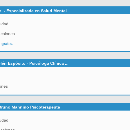
ual - Especializada en Salud Mental
udad
 colones
 gratis.
lén Espósito - Psicóloga Clínica ...
ones
Bruno Mannino Psicoterapeuta
udad