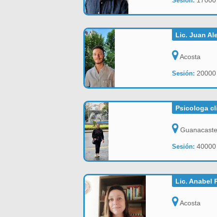
17000
Sesión:
Lic. Juan Al
Acosta
20000
Sesión:
Psicologa cl
Guanacast
40000
Sesión:
Lic. Anabel 
Acosta