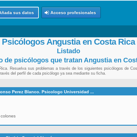
Añada sus datos
Acceso profesionales
Psicólogos Angustia en Costa Rica
Listado
o de psicólogos que tratan Angustia en Cos
Rica. Resuelva sus problemas a través de los siguientes psicólogos de Cos
ravés del perfil de cada psicólogo ya sea mediante su ficha.
fonso Perez Blanco. Psicologo Universidad ...
 colones