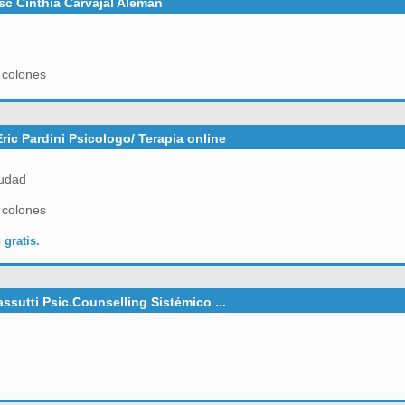
c Cinthia Carvajal Alemán
 colones
ric Pardini Psicologo/ Terapia online
udad
 colones
 gratis.
ssutti Psic.Counselling Sistémico ...