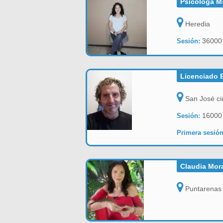
Psicóloga Ms
Heredia
36000
Sesión:
Licenciado E
San José ci
16000
Sesión:
Primera sesión
Claudia Mora
Puntarenas