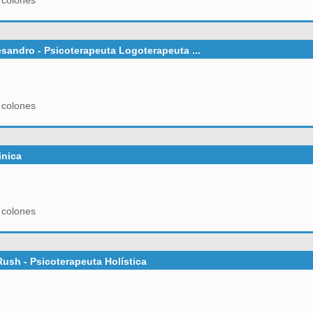
 colones
esandro - Psicoterapeuta Logoterapeuta ...
 colones
inica
e
 colones
Rush - Psicoterapeuta Holística