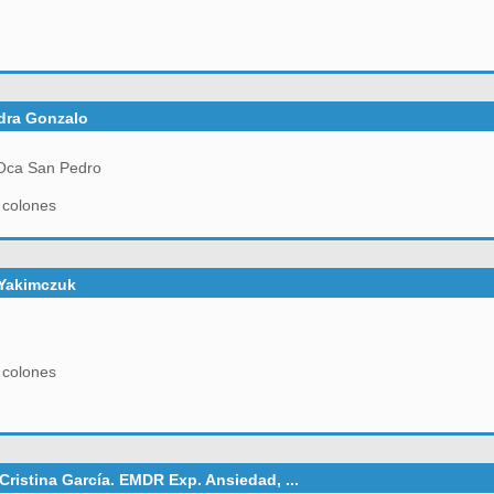
ndra Gonzalo
Oca San Pedro
 colones
 Yakimczuk
 colones
 Cristina García. EMDR Exp. Ansiedad, ...