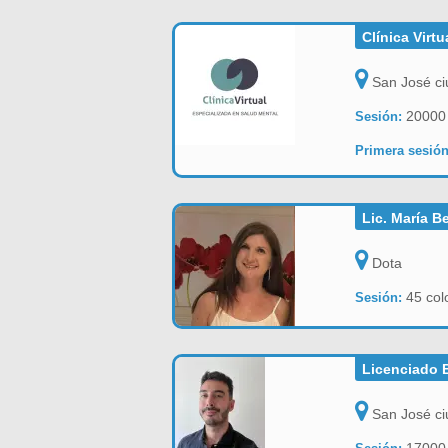
Clínica Virt
San José ci
20000
Sesión:
Primera sesión
Lic. María Be
Dota
45 col
Sesión:
Licenciado 
San José ci