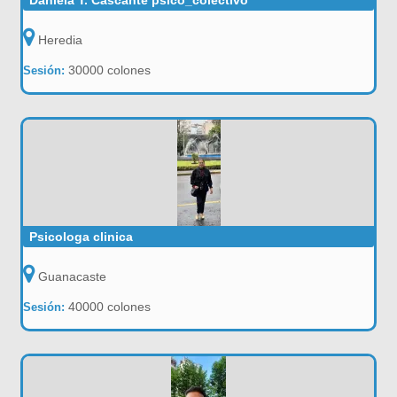
Daniela T. Cascante psico_colectivo
Heredia
30000 colones
Sesión:
Psicologa clinica
Guanacaste
40000 colones
Sesión: