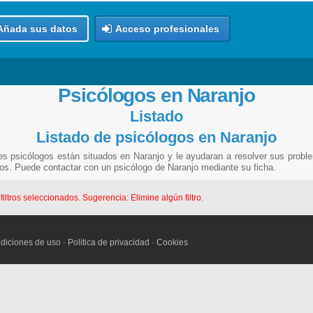
Añada sus datos
Acceso profesionales
Psicólogos en Naranjo
Listado
Listado de psicólogos en Naranjo
es psicólogos están situados en Naranjo y le ayudaran a resolver sus probl
rnos. Puede contactar con un psicólogo de Naranjo mediante su ficha.
ltros seleccionados. Sugerencia: Elimine algún filtro.
diciones de uso
-
Politica de privacidad
-
Cookies