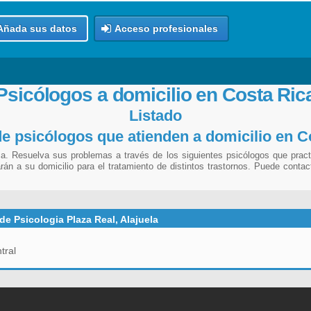
Añada sus datos
Acceso profesionales
Psicólogos a domicilio en Costa Ric
Listado
de psicólogos que atienden a domicilio en C
a. Resuelva sus problemas a través de los siguientes psicólogos que practi
án a su domicilio para el tratamiento de distintos trastornos. Puede contac
de Psicologia Plaza Real, Alajuela
tral