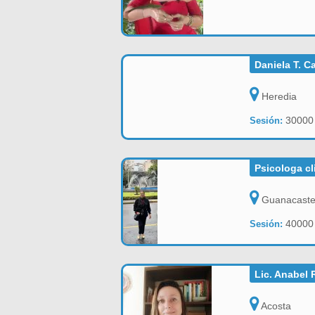
Daniela T. C
Heredia
30000
Sesión:
Psicologa cl
Guanacast
40000
Sesión:
Lic. Anabel 
Acosta