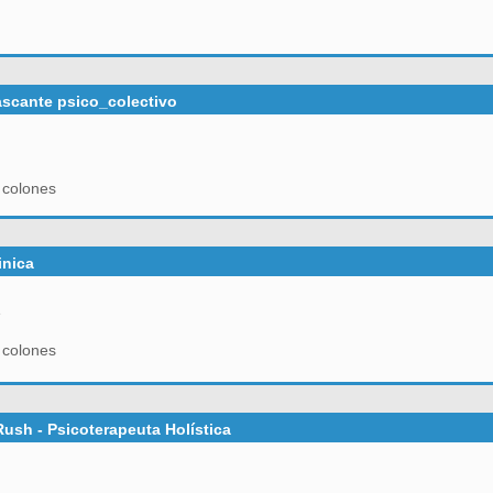
ascante psico_colectivo
 colones
inica
e
 colones
Rush - Psicoterapeuta Holística