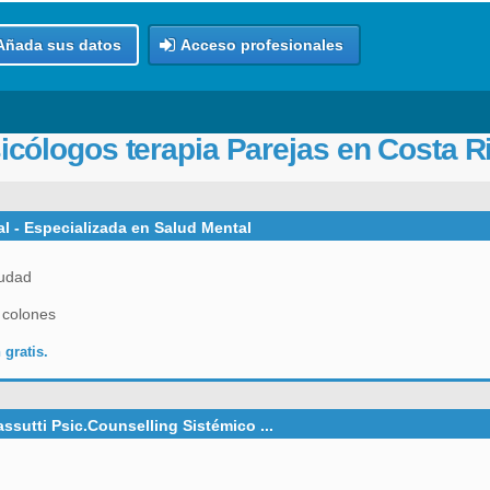
Añada sus datos
Acceso profesionales
icólogos terapia Parejas en Costa R
ual - Especializada en Salud Mental
udad
 colones
 gratis.
ssutti Psic.Counselling Sistémico ...