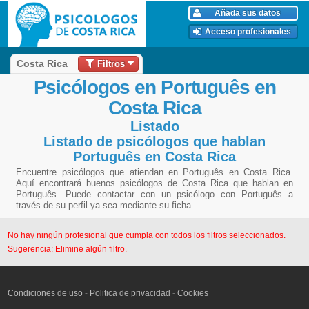
Añada sus datos
Acceso profesionales
Filtros
Costa Rica
Psicólogos en Português en
Costa Rica
Listado
Listado de psicólogos que hablan
Português en Costa Rica
Encuentre psicólogos que atiendan en Português en Costa Rica.
Aquí encontrará buenos psicólogos de Costa Rica que hablan en
Português. Puede contactar con un psicólogo con Português a
través de su perfil ya sea mediante su ficha.
No hay ningún profesional que cumpla con todos los filtros seleccionados.
Sugerencia: Elimine algún filtro.
Condiciones de uso
-
Politica de privacidad
-
Cookies