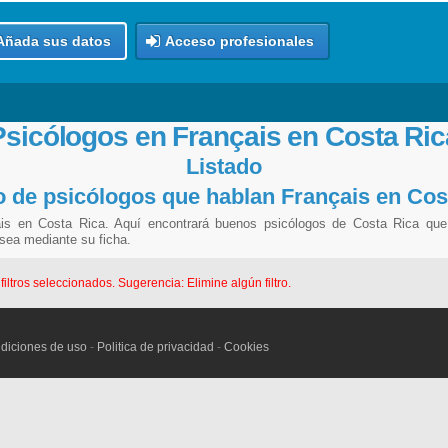
Añada sus datos
Acceso profesionales
Psicólogos en Français en Costa Ric
Listado
o de psicólogos que hablan Français en Cos
ais en Costa Rica. Aquí encontrará buenos psicólogos de Costa Rica que
 sea mediante su ficha.
ltros seleccionados. Sugerencia: Elimine algún filtro.
diciones de uso
-
Politica de privacidad
-
Cookies