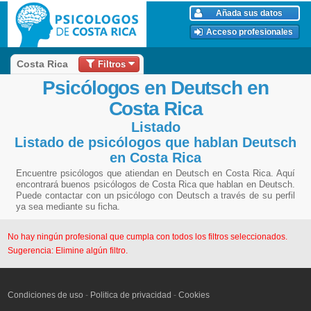
Añada sus datos
Acceso profesionales
Filtros
Costa Rica
Psicólogos en Deutsch en
Costa Rica
Listado
Listado de psicólogos que hablan Deutsch
en Costa Rica
Encuentre psicólogos que atiendan en Deutsch en Costa Rica. Aquí
encontrará buenos psicólogos de Costa Rica que hablan en Deutsch.
Puede contactar con un psicólogo con Deutsch a través de su perfil
ya sea mediante su ficha.
No hay ningún profesional que cumpla con todos los filtros seleccionados.
Sugerencia: Elimine algún filtro.
Condiciones de uso
-
Politica de privacidad
-
Cookies